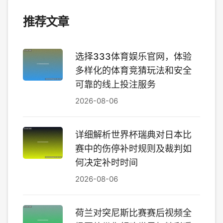
推荐文章
选择333体育娱乐官网，体验
多样化的体育竞猜玩法和安全
可靠的线上投注服务
2026-08-06
详细解析世界杯瑞典对日本比
赛中的伤停补时规则及裁判如
何决定补时时间
2026-08-06
荷兰对突尼斯比赛赛后视频全