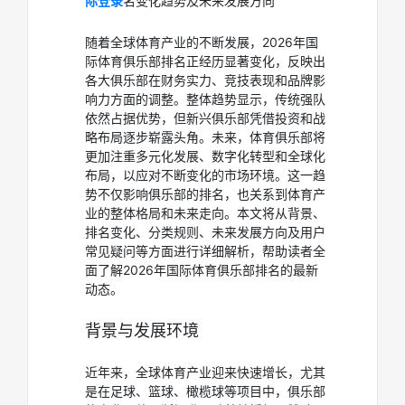
际登录
名变化趋势及未来发展方向
随着全球体育产业的不断发展，2026年国
际体育俱乐部排名正经历显著变化，反映出
各大俱乐部在财务实力、竞技表现和品牌影
响力方面的调整。整体趋势显示，传统强队
依然占据优势，但新兴俱乐部凭借投资和战
略布局逐步崭露头角。未来，体育俱乐部将
更加注重多元化发展、数字化转型和全球化
布局，以应对不断变化的市场环境。这一趋
势不仅影响俱乐部的排名，也关系到体育产
业的整体格局和未来走向。本文将从背景、
排名变化、分类规则、未来发展方向及用户
常见疑问等方面进行详细解析，帮助读者全
面了解2026年国际体育俱乐部排名的最新
动态。
背景与发展环境
近年来，全球体育产业迎来快速增长，尤其
是在足球、篮球、橄榄球等项目中，俱乐部