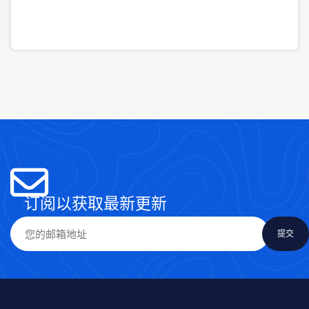
订阅以获取最新更新