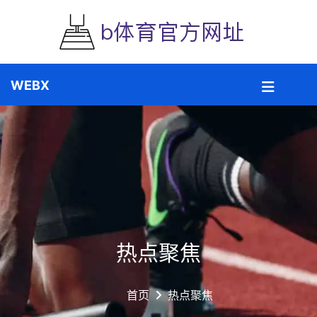
热点聚焦
首页
热点聚焦