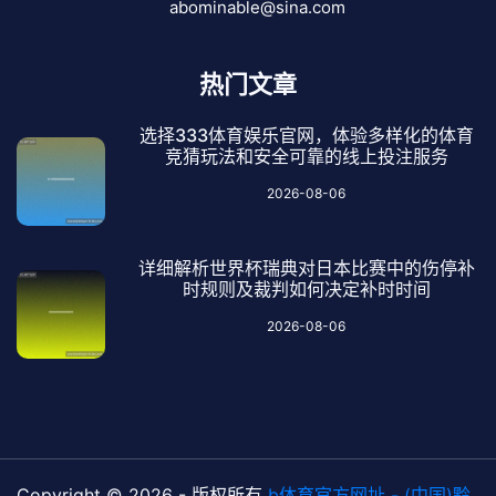
abominable@sina.com
热门文章
选择333体育娱乐官网，体验多样化的体育
竞猜玩法和安全可靠的线上投注服务
2026-08-06
详细解析世界杯瑞典对日本比赛中的伤停补
时规则及裁判如何决定补时时间
2026-08-06
Copyright © 2026 - 版权所有
b体育官方网址 - (中国)黔