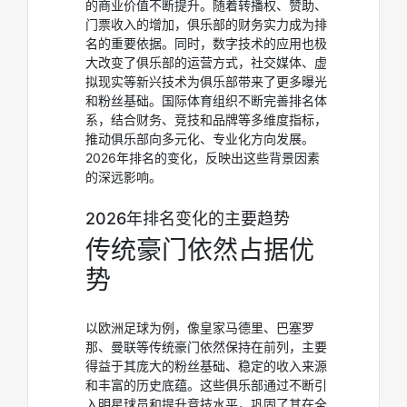
的商业价值不断提升。随着转播权、赞助、
门票收入的增加，俱乐部的财务实力成为排
名的重要依据。同时，数字技术的应用也极
大改变了俱乐部的运营方式，社交媒体、虚
拟现实等新兴技术为俱乐部带来了更多曝光
和粉丝基础。国际体育组织不断完善排名体
系，结合财务、竞技和品牌等多维度指标，
推动俱乐部向多元化、专业化方向发展。
2026年排名的变化，反映出这些背景因素
的深远影响。
2026年排名变化的主要趋势
传统豪门依然占据优
势
以欧洲足球为例，像皇家马德里、巴塞罗
那、曼联等传统豪门依然保持在前列，主要
得益于其庞大的粉丝基础、稳定的收入来源
和丰富的历史底蕴。这些俱乐部通过不断引
入明星球员和提升竞技水平，巩固了其在全