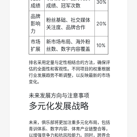
30%
成绩
成绩、冠军次数
品牌
粉丝基础、社交媒体
影响
20%
关注度、品牌合作
力
市场
新市场布局、海外粉
10%
扩展
丝数、数字内容覆盖
排名采用定量与定性相结合的方法，确保评
估的全面性和客观性。不同项目的权重根据
行业发展趋势不断调整，以反映最新的市场
变化。
未来发展方向与注意事项
多元化发展战略
未来，俱乐部将更加注重多元化布局，包括
青训体系、数字内容、体育产业链整合等，
以增强竞争力和抗风险能力。同时，跨界合