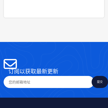
订阅以获取最新更新