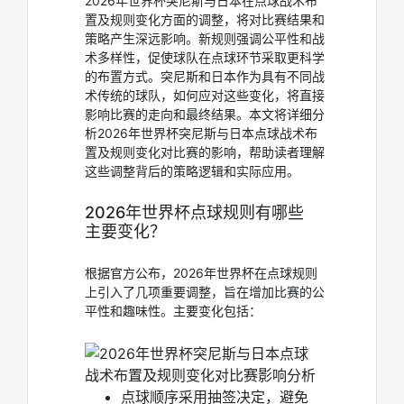
2026年世界杯突尼斯与日本在点球战术布
置及规则变化方面的调整，将对比赛结果和
策略产生深远影响。新规则强调公平性和战
术多样性，促使球队在点球环节采取更科学
的布置方式。突尼斯和日本作为具有不同战
术传统的球队，如何应对这些变化，将直接
影响比赛的走向和最终结果。本文将详细分
析2026年世界杯突尼斯与日本点球战术布
置及规则变化对比赛的影响，帮助读者理解
这些调整背后的策略逻辑和实际应用。
2026年世界杯点球规则有哪些
主要变化？
根据官方公布，2026年世界杯在点球规则
上引入了几项重要调整，旨在增加比赛的公
平性和趣味性。主要变化包括：
点球顺序采用抽签决定，避免