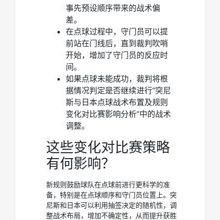
事先预设顺序带来的战术偏
差。
在点球过程中，守门员可以提
前站在门线后，直到裁判吹哨
开始，增加了守门员的反应时
间。
如果点球未能成功，裁判将根
据情况判定是否继续进行“突尼
斯与日本点球战术布置及规则
变化对比赛影响分析”中的战术
调整。
这些变化对比赛策略
有何影响？
新规则鼓励球队在点球前进行更科学的准
备，特别是在点球顺序和守门员位置上。突
尼斯和日本可以利用抽签决定的随机性，调
整战术布局，增加不确定性，从而提升获胜