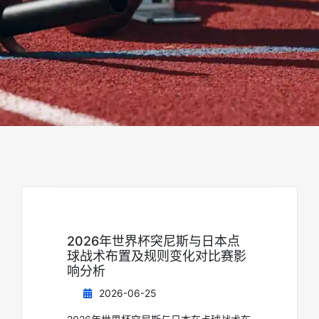
2026年世界杯突尼斯与日本点
球战术布置及规则变化对比赛影
响分析
2026-06-25