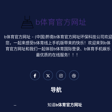
b体育官方网址 - (中国)黔南b体育官方网址环保科技公司欢
您，一起来感受b体育线上手机版带来的快乐！欢迎来到b体
育官方网址和我们一起体验b体育国际登录、b体育手机娱乐
最优质的在线服务！！！
导航
知道
b体育官方网址