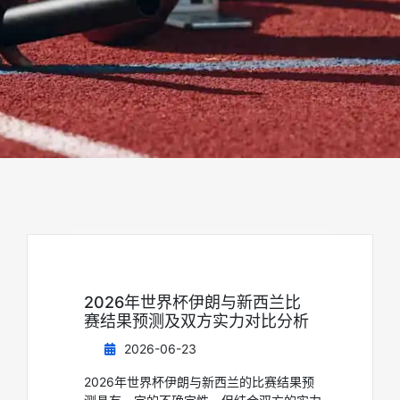
2026年世界杯伊朗与新西兰比
赛结果预测及双方实力对比分析
2026-06-23
2026年世界杯伊朗与新西兰的比赛结果预