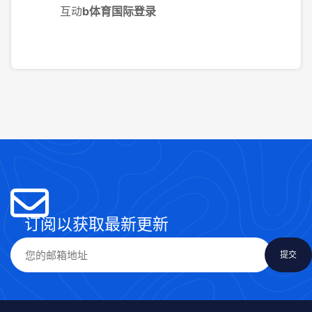
互动
b体育国际登录
订阅以获取最新更新