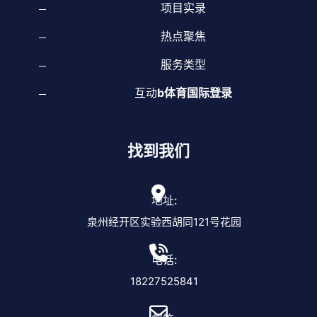
项目实录
热点聚焦
服务类型
互动
b体育国际登录
找到我们
地址:
泉州经开区实验西胡同121号花园
电话:
18227525841