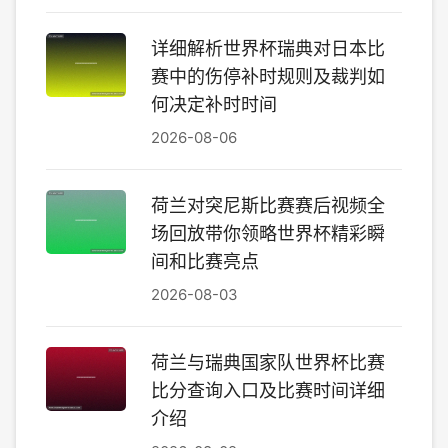
详细解析世界杯瑞典对日本比
赛中的伤停补时规则及裁判如
何决定补时时间
2026-08-06
荷兰对突尼斯比赛赛后视频全
场回放带你领略世界杯精彩瞬
间和比赛亮点
2026-08-03
荷兰与瑞典国家队世界杯比赛
比分查询入口及比赛时间详细
介绍