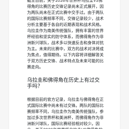
截至目前，关于2026年世界杯乌拉圭VS佛
得角的比赛历史交锋记录尚未正式展开，因
为两队尚未在正式比赛中交手过。由于两队
的国际比赛频率不同，交锋记录较少，战术
分析主要基于各自的近期表现和战术风格。
乌拉圭作为南美传统强队，拥有丰富的世界
杯经验和坚实的防守体系，而佛得角作为非
洲新兴球队，战术多以快速反击和身体对抗
为主。未来的比赛中，双方的战术对决将成
为焦点，值得期待。以下内容将详细解答关
于双方历史交锋、战术特点及未来可能的比
赛走向。
乌拉圭和佛得角在历史上有过交
手吗？
根据目前的官方记录，乌拉圭与佛得角在正
式国际比赛中尚未有过交锋。两队的国际比
赛频率不同，乌拉圭作为南美传统强队，参
加过多次世界杯和美洲杯，而佛得角作为非
洲新兴球队，国际比赛经验相对较少。因