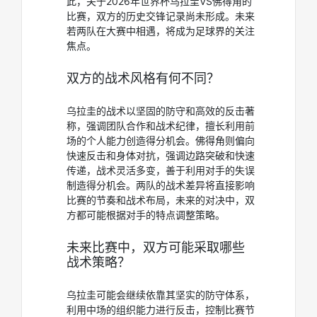
此，关于2026年世界杯乌拉圭VS佛得角的
比赛，双方的历史交锋记录尚未形成。未来
若两队在大赛中相遇，将成为足球界的关注
焦点。
双方的战术风格有何不同？
乌拉圭的战术以坚固的防守和高效的反击著
称，强调团队合作和战术纪律，擅长利用前
场的个人能力创造得分机会。佛得角则偏向
快速反击和身体对抗，强调边路突破和快速
传递，战术灵活多变，善于利用对手的失误
制造得分机会。两队的战术差异将直接影响
比赛的节奏和战术布局，未来的对决中，双
方都可能根据对手的特点调整策略。
未来比赛中，双方可能采取哪些
战术策略？
乌拉圭可能会继续依靠其坚实的防守体系，
利用中场的组织能力进行反击，控制比赛节