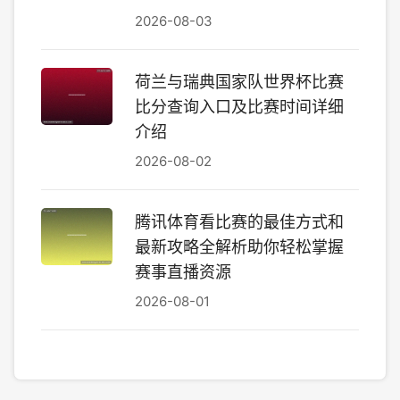
2026-08-03
荷兰与瑞典国家队世界杯比赛
比分查询入口及比赛时间详细
介绍
2026-08-02
腾讯体育看比赛的最佳方式和
最新攻略全解析助你轻松掌握
赛事直播资源
2026-08-01