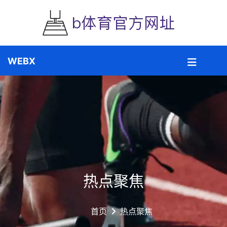
热点聚焦
首页
热点聚焦