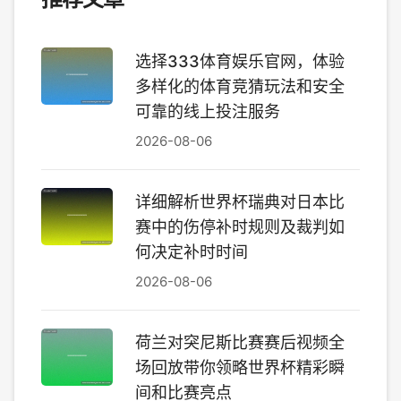
选择333体育娱乐官网，体验
多样化的体育竞猜玩法和安全
可靠的线上投注服务
2026-08-06
详细解析世界杯瑞典对日本比
赛中的伤停补时规则及裁判如
何决定补时时间
2026-08-06
荷兰对突尼斯比赛赛后视频全
场回放带你领略世界杯精彩瞬
间和比赛亮点