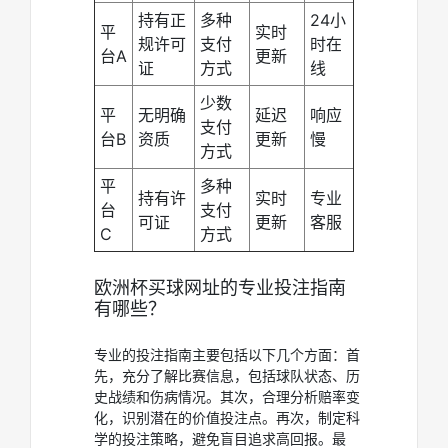
持有正
多种
24小
平
实时
规许可
支付
时在
台A
更新
证
方式
线
少数
平
无明确
延迟
响应
支付
台B
资质
更新
慢
方式
平
多种
持有许
实时
专业
台
支付
可证
更新
客服
C
方式
欧洲杯买球网址的专业投注指南
有哪些？
专业的投注指南主要包括以下几个方面：首
先，充分了解比赛信息，包括球队状态、历
史战绩和伤病情况。其次，合理分析赔率变
化，识别潜在的价值投注点。再次，制定科
学的投注策略，避免盲目追求高回报。最