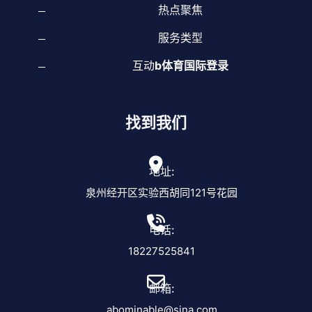
热点聚焦
服务类型
互动
b体育国际登录
找到我们
地址:
泉州经开区实验西胡同121号花园
电话:
18227525841
邮箱:
abominable@sina.com