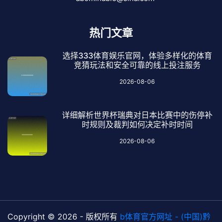
热门文章
选择333体育娱乐官网，体验多样化的体育
竞猜玩法和安全可靠的线上投注服务
2026-08-06
详细解析世界杯瑞典对日本比赛中的伤停补
时规则及裁判如何决定补时时间
2026-08-06
Copyright © 2026 - 版权所有
b体育官方网址 - (中国)黔