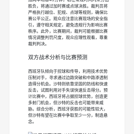
胜负，将通过加时赛或点球决胜。裁判员将
严格执行越位、犯规、点球等规则，确保比
赛公平公正。观众应注意比赛现场的安全指
引，遵守相关规定，避免违规行为影响比赛
秩序。此外，比赛期间，裁判可能根据比赛
情况调整判罚尺度，观众应理性观看，尊重
裁判判决。
双方战术分析与比赛预测
西班牙队倾向于控球和传导，利用技术优势
压制对手，寻求通过边路突破和中路渗透制
造得分机会。沙特则依靠坚固的防线和快速
反击，试图利用对手失误快速反击得分。预
计比赛中，西班牙将占据控球优势，创造更
多射门机会，但沙特的反击也可能带来威
胁。综合分析，西班牙获胜的可能性较大，
但沙特有望在比赛中争取至少一分，制造悬
念。