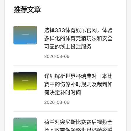
推荐文章
选择333体育娱乐官网，体验
多样化的体育竞猜玩法和安全
可靠的线上投注服务
2026-08-06
详细解析世界杯瑞典对日本比
赛中的伤停补时规则及裁判如
何决定补时时间
2026-08-06
荷兰对突尼斯比赛赛后视频全
场回放带你领略世界杯精彩瞬