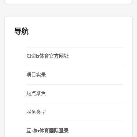
导航
知道
b体育官方网址
项目实录
热点聚焦
服务类型
互动
b体育国际登录