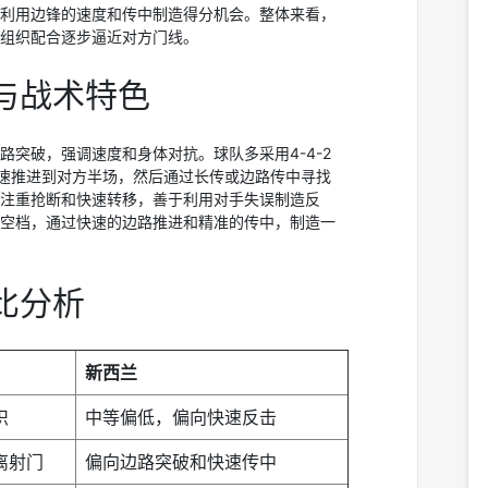
利用边锋的速度和传中制造得分机会。整体来看，
组织配合逐步逼近对方门线。
与战术特色
突破，强调速度和身体对抗。球队多采用4-4-2
快速推进到对方半场，然后通过长传或边路传中寻找
注重抢断和快速转移，善于利用对手失误制造反
空档，通过快速的边路推进和精准的传中，制造一
比分析
新西兰
织
中等偏低，偏向快速反击
离射门
偏向边路突破和快速传中