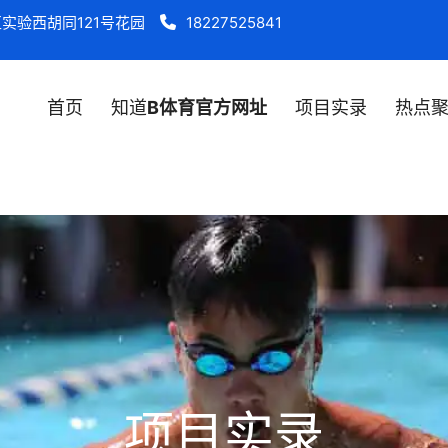
实验西胡同121号花园
18227525841
首页
知道
B体育官方网址
项目实录
热点
项目实录