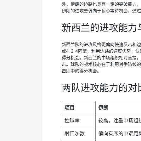
外，伊朗的边路也具有一定的突破能力，
伊朗的进攻更偏向于耐心等待机会，通过
新西兰的进攻能力
新西兰队的进攻风格更偏向快速反击和边路
或4-2-4阵型，利用边路的速度优势，
得分机会。新西兰的中场组织相对直接，
击。球队的战术核心在于利用对手防线的
击即中的得分机会。
两队进攻能力的对
项目
伊朗
控球率
较高，注重中场组
射门次数
偏向有序的中远距