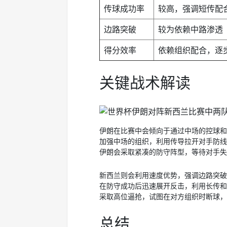
传球成功率
较高，强调短传配
边路突破
较为依赖中路渗透
得分效率
依赖组织配合，逐
关键战术解读
伊朗在比赛中会倾向于通过中场的控球和
加强中场的组织，利用传导拉开对手防线
伊朗会采取紧凑的防守阵型，等待对手失
新西兰则会利用速度优势，强调边路突破
在防守成功后迅速展开反击，利用长传和
采取高位逼抢，试图在对方组织时断球，
总结