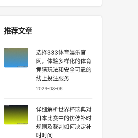
推荐文章
选择333体育娱乐官
网，体验多样化的体育
竞猜玩法和安全可靠的
线上投注服务
2026-08-06
详细解析世界杯瑞典对
日本比赛中的伤停补时
规则及裁判如何决定补
时时间