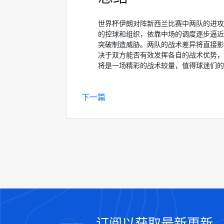
世界杯伊朗对阵新西兰比赛中两队的进攻
的控球和组织，依靠中场的调度逐步逼近
突破制造威胁。两队的战术差异将直接影
决于双方能否有效发挥各自的战术优势，
将是一场精彩的战术较量，值得球迷们的
下一篇
订阅以获取最新更新