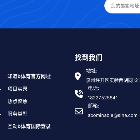
找到我们
地址:
知道
b体育官方网址
泉州经开区实验西胡同12
电话:
项目实录
18227525841
热点聚焦
邮箱:
服务类型
abominable@sina.com
互动
b体育国际登录