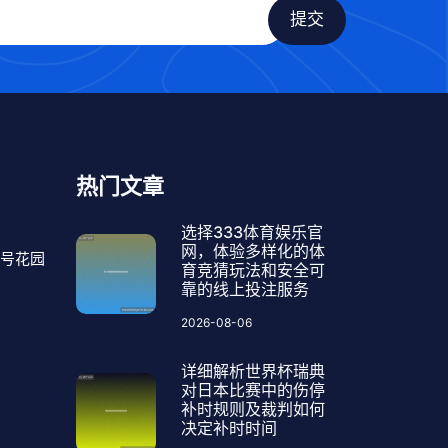
热门文章
选择333体育娱乐官
网，体验多样化的体
1号花园
育竞猜玩法和安全可
靠的线上投注服务
2026-08-06
详细解析世界杯瑞典
对日本比赛中的伤停
补时规则及裁判如何
决定补时时间