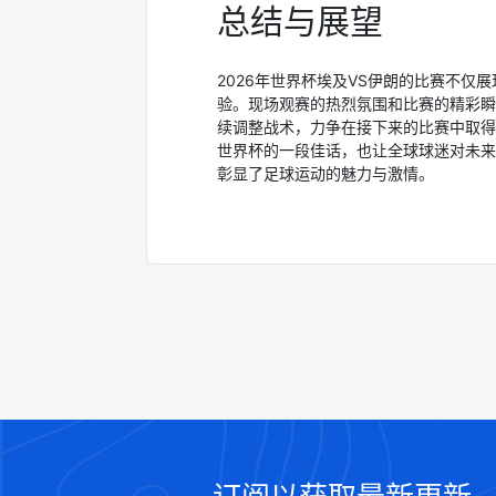
总结与展望
2026年世界杯埃及VS伊朗的比赛不仅
验。现场观赛的热烈氛围和比赛的精彩瞬
续调整战术，力争在接下来的比赛中取得
世界杯的一段佳话，也让全球球迷对未来
彰显了足球运动的魅力与激情。