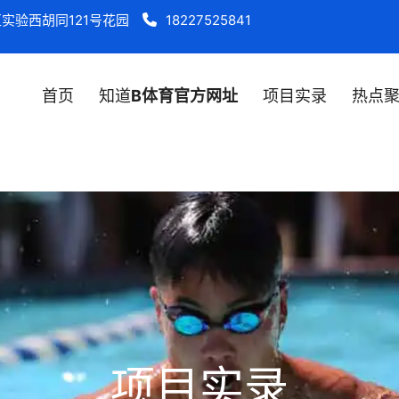
实验西胡同121号花园
18227525841
首页
知道
B体育官方网址
项目实录
热点
项目实录