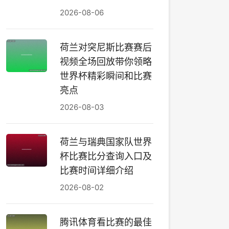
2026-08-06
荷兰对突尼斯比赛赛后
视频全场回放带你领略
世界杯精彩瞬间和比赛
亮点
2026-08-03
荷兰与瑞典国家队世界
杯比赛比分查询入口及
比赛时间详细介绍
2026-08-02
腾讯体育看比赛的最佳