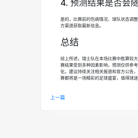
4. 预测结果是否会
是的，比赛前的伤病情况、球队状态调整
方渠道获取最新信息。
总结
综上所述，瑞士队在本场比赛中胜算较大
赛结果受到多种因素影响，预测仅供参考
化，建议持续关注相关报道和官方公告，
赛都将是一场精彩的足球盛宴，值得球迷
上一篇