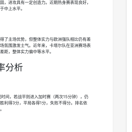
固，进攻具有一定创造力。近期热身赛表现良好，
于中上水平。
得了主场优势，但整体实力与欧洲强队相比仍有差
场氛围激发士气。近年来，卡塔尔队在亚洲赛场表
差距，整体实力偏中等水平。
率分析
规时间，若战平则进入加时赛（两次15分钟），仍
胜利得3分，平局各得1分，失败不得分。排名依
。