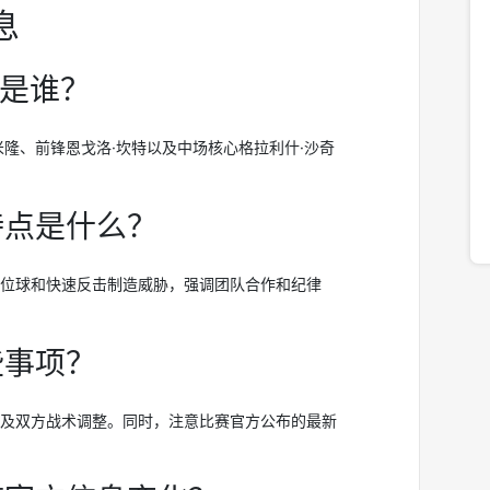
息
员是谁？
米隆、前锋恩戈洛·坎特以及中场核心格拉利什·沙奇
特点是什么？
位球和快速反击制造威胁，强调团队合作和纪律
些事项？
及双方战术调整。同时，注意比赛官方公布的最新