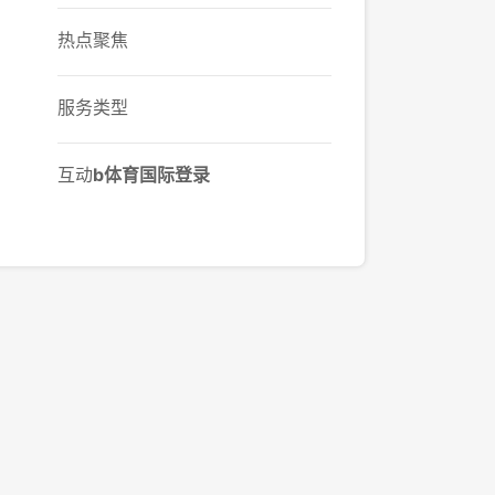
热点聚焦
服务类型
互动
b体育国际登录