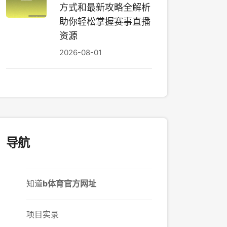
方式和最新攻略全解析
助你轻松掌握赛事直播
资源
2026-08-01
导航
知道
b体育官方网址
项目实录