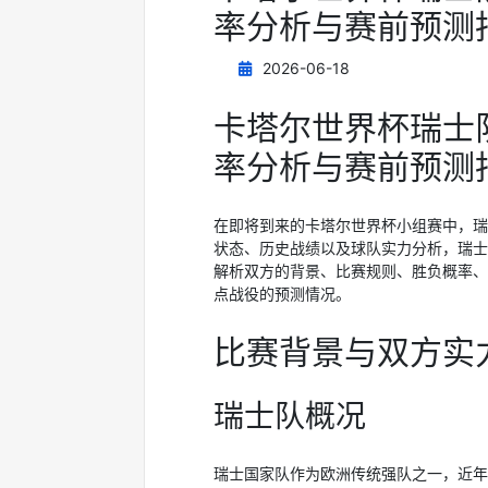
率分析与赛前预测
2026-06-18
卡塔尔世界杯瑞士
率分析与赛前预测
在即将到来的卡塔尔世界杯小组赛中，瑞
状态、历史战绩以及球队实力分析，瑞士
解析双方的背景、比赛规则、胜负概率、
点战役的预测情况。
比赛背景与双方实
瑞士队概况
瑞士国家队作为欧洲传统强队之一，近年