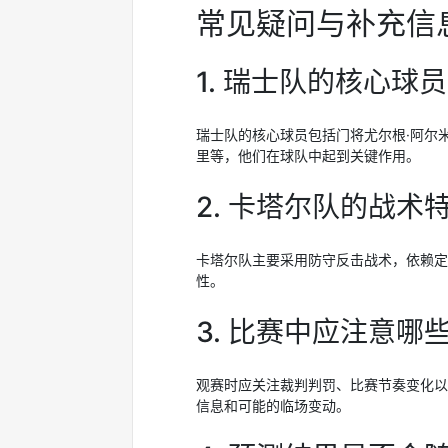
常见疑问与补充信
1. 瑞士队的核心球
瑞士队的核心球员包括门将尤尔根·阿尔
里等，他们在球队中起到关键作用。
2. 卡塔尔队的战术
卡塔尔队主要采用防守反击战术，依赖定
性。
3. 比赛中应注意哪
观赛时应关注裁判判罚、比赛节奏变化以
信息和可能的临场变动。