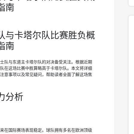
指南
队与卡塔尔队比赛胜负概
指南
士队与东道主卡塔尔队的对决备受关注。根据近期
队在这场比赛中胜算略高于卡塔尔队。本文将详细
注意事项以及常见疑问，帮助读者全面了解这场焦
力分析
来在国际赛场表现稳定。球队拥有多名在欧洲顶级