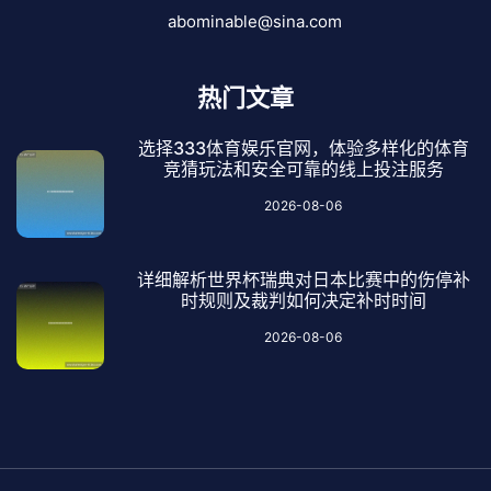
abominable@sina.com
热门文章
选择333体育娱乐官网，体验多样化的体育
竞猜玩法和安全可靠的线上投注服务
2026-08-06
详细解析世界杯瑞典对日本比赛中的伤停补
时规则及裁判如何决定补时时间
2026-08-06