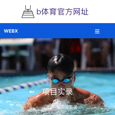
项目实录
首页
项目实录