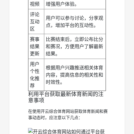
视频
增强用户体验。
评论
用户可以参与讨论，分享观
互动
点，增加平台的互动性。
区
赛事
比赛结束后，立即公布比分
结果
和赛况，方便用户了解最新
更新
结果。
用户
根据用户兴趣推送相关体育
个性
内容，提高信息的相关性和
化推
时效性。
荐
利用平台获取最新体育新闻的注
意事项
在使用开云综合体育网站获取体育新闻和赛
事动态时，应注意以下几点：