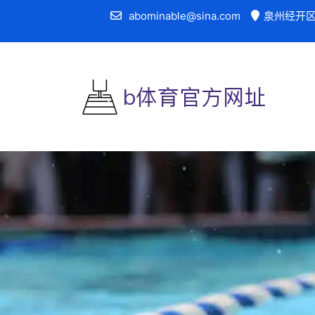
abominable@sina.com
泉州经开区