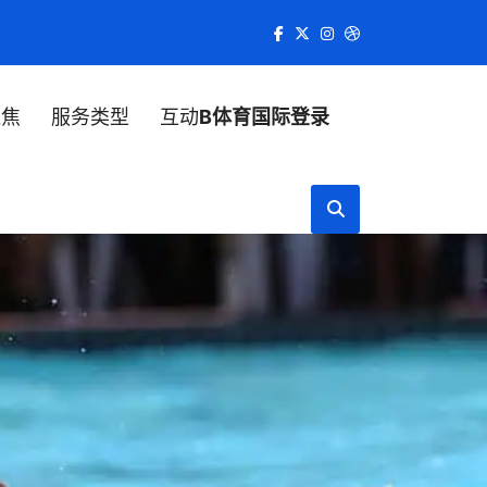
聚焦
服务类型
互动
B体育国际登录