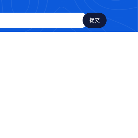
热门文章
选择333体育娱乐官
网，体验多样化的体
1号花园
育竞猜玩法和安全可
靠的线上投注服务
2026-08-06
详细解析世界杯瑞典
对日本比赛中的伤停