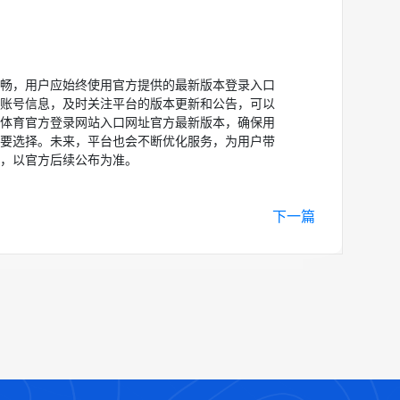
畅，用户应始终使用官方提供的最新版本登录入口
账号信息，及时关注平台的版本更新和公告，可以
体育官方登录网站入口网址官方最新版本，确保用
要选择。未来，平台也会不断优化服务，为用户带
，以官方后续公布为准。
下一篇