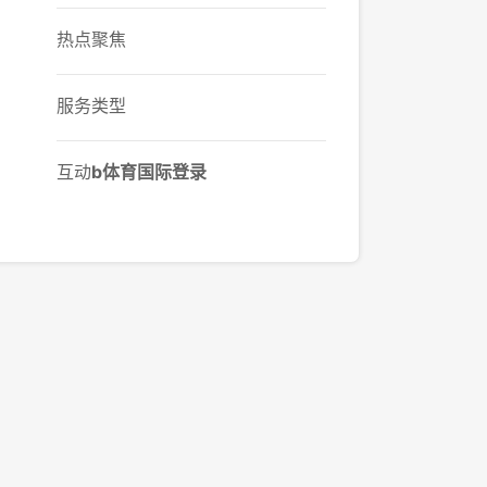
热点聚焦
服务类型
互动
b体育国际登录