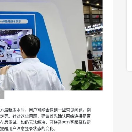
方最新版本时，用户可能会遇到一些常见问题。例
定等。针对这些问题，建议首先确认网络连接是否
存后重试。如仍无法解决，可联系官方客服获取帮
提醒用户注意登录状态的变化。